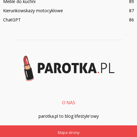
Meble do kuchni
89
Kierunkowskazy motocyklowe
87
ChatGPT
86
O NAS
parotka.pl to blog lifestyle'owy
Mapa strony