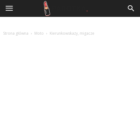
www.parotka.pl
Strona główna
Moto
Kierunkowskazy, migacze