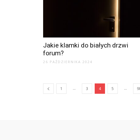
Jakie klamki do białych drzwi
forum?
26 PAŹDZIERNIKA 2024
...
...
1
3
4
5
9