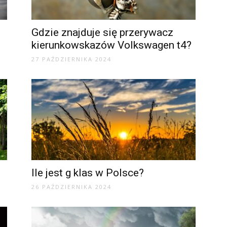
?
Gdzie znajduje się przerywacz
kierunkowskazów Volkswagen t4?
27 PAŹDZIERNIKA 2024
Ile jest g klas w Polsce?
26 PAŹDZIERNIKA 2024