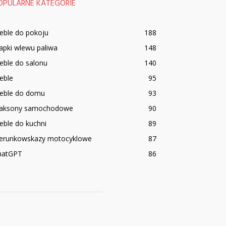
OPULARNE KATEGORIE
eble do pokoju
188
apki wlewu paliwa
148
eble do salonu
140
eble
95
eble do domu
93
laksony samochodowe
90
eble do kuchni
89
ierunkowskazy motocyklowe
87
hatGPT
86