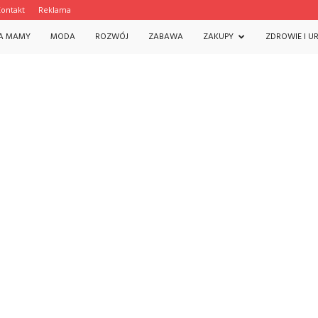
ontakt
Reklama
A MAMY
MODA
ROZWÓJ
ZABAWA
ZAKUPY
ZDROWIE I U