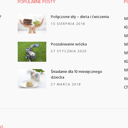
POPULARNE POSTY
P
?
Połączone siły – dieta i ćwiczenia
M
15 SIERPNIA 2018
Kl
M
Poszukiwanie wózka
M
27 STYCZNIA 2020
M
K
M
Śniadanie dla 10 miesięcznego
dziecka
K
27 MARCA 2018
C
AS